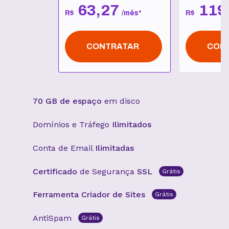
63
,
27
119
R$
/
mês
*
R$
CONTRATAR
CON
70 GB de espaço
em disco
Domínios e Tráfego
Ilimitados
Conta de Email
Ilimitadas
Certificado
de Segurança
SSL
Grátis
Ferramenta Criador de Sites
Grátis
AntiSpam
Grátis