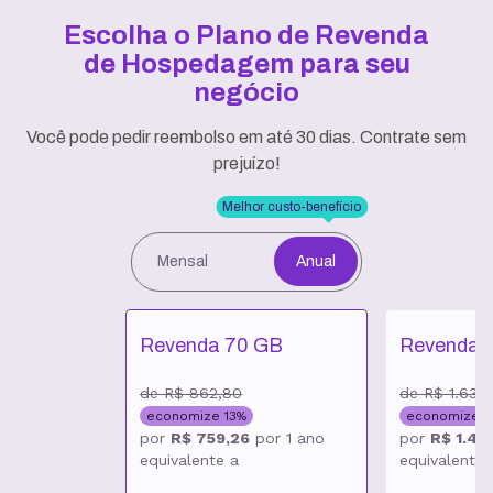
Escolha o Plano de Revenda
de Hospedagem
para seu
negócio
Você pode pedir reembolso em até 30 dias. Contrate sem
prejuízo!
Melhor custo-benefício
Mensal
Anual
Revenda 70 GB
Revenda 
de
R$ 862,80
de
R$ 1.630
economize
13
%
economize
1
por
R$ 759,26
por
1 ano
por
R$ 1.435
equivalente a
equivalente 