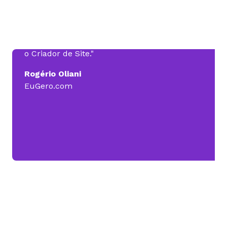
Hoje, na minha empresa, a Eugero.com, eu
tenho a Revenda de Hospedagem, e consigo
oferecer serviços a mais para o cliente, como
o Criador de Site."
Rogério Oliani
EuGero.com