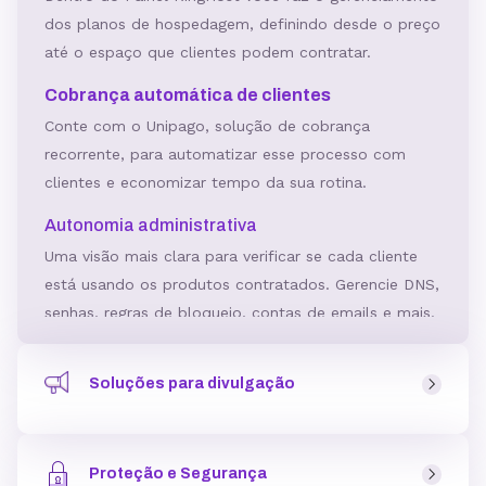
dos planos de hospedagem, definindo desde o preço
até o espaço que clientes podem contratar.
Cobrança automática de clientes
Conte com o Unipago, solução de cobrança
recorrente, para automatizar esse processo com
clientes e economizar tempo da sua rotina.
Autonomia administrativa
Uma visão mais clara para verificar se cada cliente
está usando os produtos contratados. Gerencie DNS,
senhas, regras de bloqueio, contas de emails e mais.
Criador de Site Gratuito
Soluções para divulgação
Ferramenta para criar sites incluída no plano,
podendo ser usada como um serviço a mais para
Ferramentas e soluções para divulgar a sua Revenda de
clientes.
Hospedagem pensando na aquisição qualificada de
Crie páginas com layouts personalizáveis, para todos
Proteção e Segurança