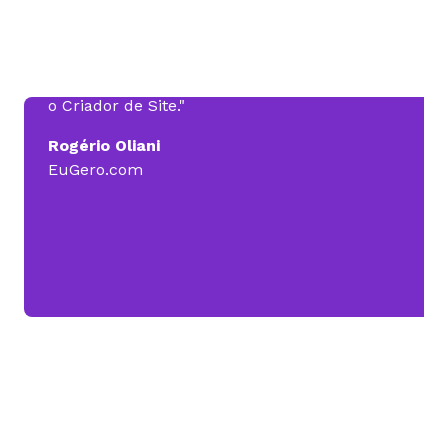
Hoje, na minha empresa, a Eugero.com, eu
tenho a Revenda de Hospedagem, e consigo
oferecer serviços a mais para o cliente, como
o Criador de Site."
Rogério Oliani
EuGero.com