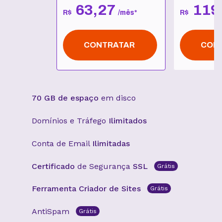
63
,
27
119
R$
/
mês
*
R$
CONTRATAR
CON
70 GB de espaço
em disco
Domínios e Tráfego
Ilimitados
Conta de Email
Ilimitadas
Certificado
de Segurança
SSL
Grátis
Ferramenta Criador de Sites
Grátis
AntiSpam
Grátis