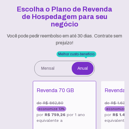
Escolha o Plano de Revenda
de Hospedagem
para seu
negócio
Você pode pedir reembolso em até 30 dias. Contrate sem
prejuízo!
Melhor custo-benefício
Mensal
Anual
Revenda 70 GB
Revenda 
de
R$ 862,80
de
R$ 1.630
economize
13
%
economize
1
por
R$ 759,26
por
1 ano
por
R$ 1.435
equivalente a
equivalente 