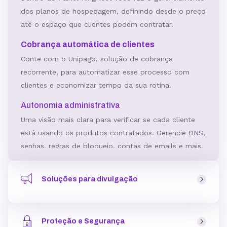
dos planos de hospedagem, definindo desde o preço
até o espaço que clientes podem contratar.
Cobrança automática de clientes
Conte com o Unipago, solução de cobrança
recorrente, para automatizar esse processo com
clientes e economizar tempo da sua rotina.
Autonomia administrativa
Uma visão mais clara para verificar se cada cliente
está usando os produtos contratados. Gerencie DNS,
senhas, regras de bloqueio, contas de emails e mais.
Criador de Site Gratuito
Soluções para divulgação
Ferramenta para criar sites incluída no plano,
podendo ser usada como um serviço a mais para
Ferramentas e soluções para divulgar a sua Revenda de
clientes.
Hospedagem pensando na aquisição qualificada de
Crie páginas com layouts personalizáveis, para todos
Proteção e Segurança