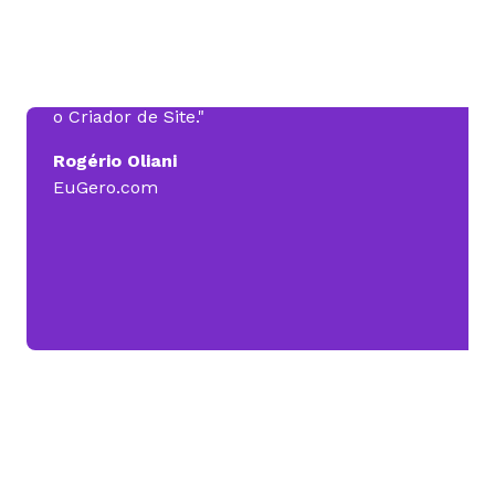
Hoje, na minha empresa, a Eugero.com, eu
tenho a Revenda de Hospedagem, e consigo
oferecer serviços a mais para o cliente, como
o Criador de Site."
Rogério Oliani
EuGero.com