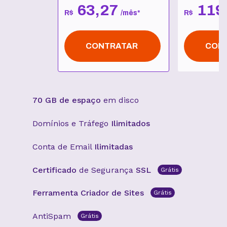
63
,
27
119
R$
/
mês
*
R$
CONTRATAR
CON
70 GB de espaço
em disco
Domínios e Tráfego
Ilimitados
Conta de Email
Ilimitadas
Certificado
de Segurança
SSL
Grátis
Ferramenta Criador de Sites
Grátis
AntiSpam
Grátis