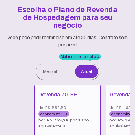
Escolha o Plano de Revenda
de Hospedagem
para seu
negócio
Você pode pedir reembolso em até 30 dias. Contrate sem
prejuízo!
Melhor custo-benefício
Mensal
Anual
Revenda 70 GB
Revenda 
de
R$ 862,80
de
R$ 1.630
economize
13
%
economize
1
por
R$ 759,26
por
1 ano
por
R$ 1.435
equivalente a
equivalente 