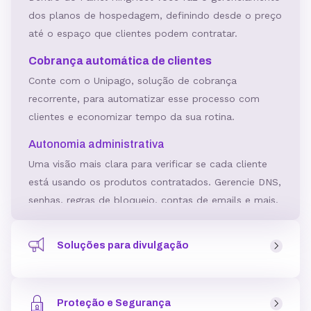
dos planos de hospedagem, definindo desde o preço
até o espaço que clientes podem contratar.
Cobrança automática de clientes
Conte com o Unipago, solução de cobrança
recorrente, para automatizar esse processo com
clientes e economizar tempo da sua rotina.
Autonomia administrativa
Uma visão mais clara para verificar se cada cliente
está usando os produtos contratados. Gerencie DNS,
senhas, regras de bloqueio, contas de emails e mais.
Criador de Site Gratuito
Soluções para divulgação
Ferramenta para criar sites incluída no plano,
podendo ser usada como um serviço a mais para
Ferramentas e soluções para divulgar a sua Revenda de
clientes.
Hospedagem pensando na aquisição qualificada de
Crie páginas com layouts personalizáveis, para todos
Proteção e Segurança