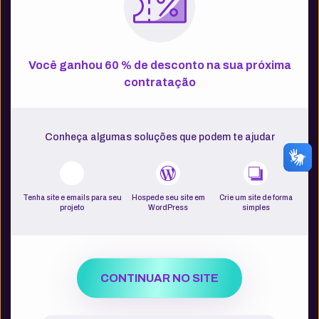
de projeto
Conheça algumas formas de usar um Servidor VPS.
Você ganhou
60 % de desconto
na sua próxima
contratação
Sites e bancos de dados
Conheça algumas soluções que podem te ajudar
Personalize seu servidor para atender a muitos sites
e bancos de dados com baixo custo.
Tenha site e emails para seu
Hospede seu site em
Crie um site de forma
projeto
WordPress
simples
Serviços de emails
Instale o seu servidor, tenha quantos domínios e
contas desejar e estabeleça seus limites (ou se livre
CONTINUAR NO SITE
deles, com emails ilimitados).