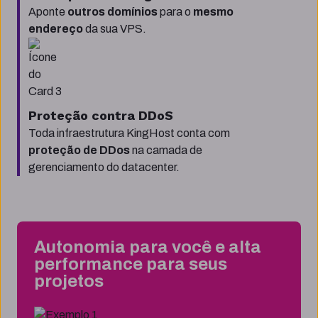
Aponte
outros domínios
para o
mesmo
endereço
da sua VPS.
Proteção contra DDoS
Toda infraestrutura KingHost conta com
proteção de DDos
na camada de
gerenciamento do datacenter.
Autonomia para você e alta
performance para seus
projetos