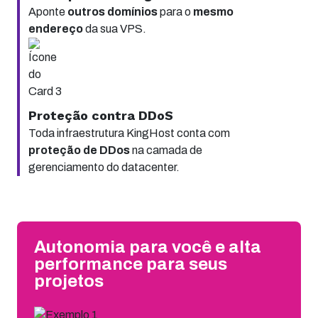
Aponte
outros domínios
para o
mesmo
endereço
da sua VPS.
Proteção contra DDoS
Toda infraestrutura KingHost conta com
proteção de DDos
na camada de
gerenciamento do datacenter.
Autonomia para você e alta
performance para seus
projetos