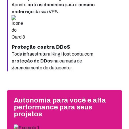
Aponte
outros domínios
para o
mesmo
endereço
da sua VPS.
Proteção contra DDoS
Toda infraestrutura KingHost conta com
proteção de DDos
na camada de
gerenciamento do datacenter.
Autonomia para você e alta
performance para seus
projetos