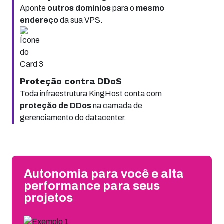
Aponte
outros domínios
para o
mesmo
endereço
da sua VPS.
Proteção contra DDoS
Toda infraestrutura KingHost conta com
proteção de DDos
na camada de
gerenciamento do datacenter.
Autonomia para você e alta
performance para seus
projetos