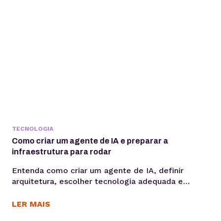
TECNOLOGIA
Como criar um agente de IA e preparar a
infraestrutura para rodar
Entenda como criar um agente de IA, definir
arquitetura, escolher tecnologia adequada e
preparar infraestrutura para execução em
produção, considerando integrações,
LER MAIS
observabilidade, custos operacionais e