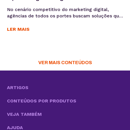
No cenário competitivo do marketing digital,
agências de todos os portes buscam soluções que
otimizem seus processos, garantam a eficiência e
entreguem resultados consistentes aos seus
LER MAIS
clientes. Para Daniele Alves, social media e
fundadora da agência Daniele Alves | Marketing
Digital, o Gerenciador de Redes Sociais KingHost
tem sido um parceiro essencial desde 2019,
permitindo...
VER MAIS CONTEÚDOS
ARTIGOS
CONTEÚDOS POR PRODUTOS
VEJA TAMBÉM
AJUDA