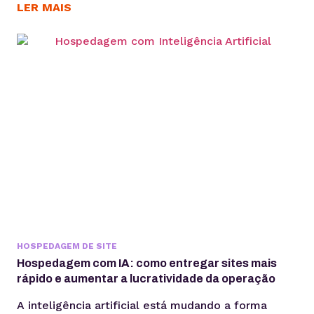
exclusivamente de mídia paga ou algoritmos. Se a
LER MAIS
aquisição de clientes está cada vez mais cara e a
dependência de mídia paga aumenta, construir um
canal próprio de relacionamento deixou de ser...
HOSPEDAGEM DE SITE
Hospedagem com IA: como entregar sites mais
rápido e aumentar a lucratividade da operação
A inteligência artificial está mudando a forma