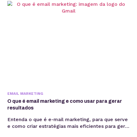
escalabilidade. Criar um agente de IA vai além de
escolher um modelo de linguagem ou escrever
prompts. Em produção, fatores como integração
com sistemas, gerenciamento de contexto,
observabilidade, custos computacionais...
EMAIL MARKETING
O que é email marketing e como usar para gerar
resultados
Entenda o que é e-mail marketing, para que serve
e como criar estratégias mais eficientes para gerar
relacionamento, vendas e retenção sem depender