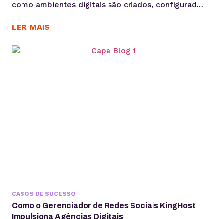
como ambientes digitais são criados, configurados
e administrados. Mais do que acelerar tarefas, ela
automatiza processos e gera mais produtividade
LER MAIS
para os times. Criar sites pode ser uma operação
lucrativa — até o momento em que o tempo gasto
entre briefing, produção e publicação começa a
comprometer margem,...
CASOS DE SUCESSO
Como o Gerenciador de Redes Sociais KingHost
Impulsiona Agências Digitais