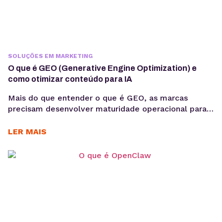
SOLUÇÕES EM MARKETING
O que é GEO (Generative Engine Optimization) e
como otimizar conteúdo para IA
Mais do que entender o que é GEO, as marcas
precisam desenvolver maturidade operacional para
atuar nesse novo cenário: produção orientada à
intenção, consistência temática e conteúdos
LER MAIS
estruturados para interpretação por modelos de IA,
sem comprometer a experiência humana. A forma
como os usuários acessam informação está
passando por uma mudança estrutural. Interfaces
baseadas em...