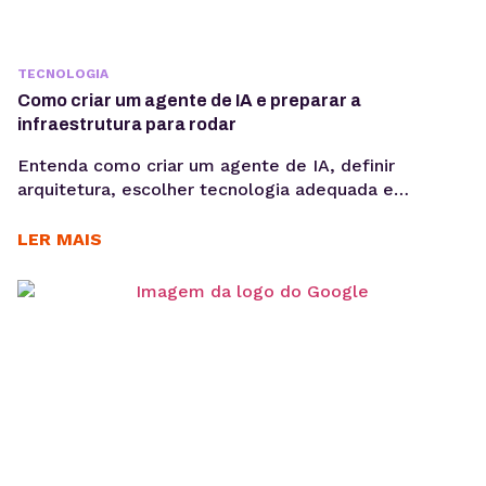
TECNOLOGIA
Como criar um agente de IA e preparar a
infraestrutura para rodar
Entenda como criar um agente de IA, definir
arquitetura, escolher tecnologia adequada e
preparar infraestrutura para execução em produção,
considerando integrações, observabilidade, custos
LER MAIS
operacionais e escalabilidade. Criar um agente de IA
vai além de escolher um modelo de linguagem ou
escrever prompts. Em produção, fatores como
integração com sistemas, gerenciamento de
contexto, observabilidade, custos computacionais...