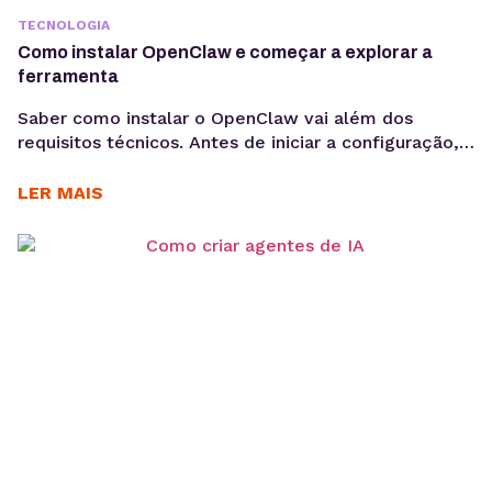
TECNOLOGIA
Como instalar OpenClaw e começar a explorar a
ferramenta
Saber como instalar o OpenClaw vai além dos
requisitos técnicos. Antes de iniciar a configuração,
é importante entender os objetivos da operação, os
casos de uso e como a ferramenta pode contribuir
LER MAIS
para acelerar a implementação de agentes de IA. O
OpenClaw centraliza a criação e operação de
agentes de IA em um único ambiente....