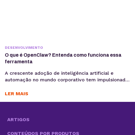
DESENVOLVIMENTO
O que é OpenClaw? Entenda como funciona essa
ferramenta
A crescente adoção de inteligência artificial e
automação no mundo corporativo tem impulsionado
o surgimento de novas ferramentas voltadas à
coleta, análise e ativação de dados, exatamente o
LER MAIS
motivo para você saber o que é OpenClaw. Entre
essas inovações, o OpenClaw chama atenção por ir
além do modelo tradicional dos chatbots e se
aproximar do...
ARTIGOS
CONTEÚDOS POR PRODUTOS