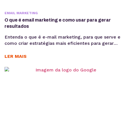
EMAIL MARKETING
O que é email marketing e como usar para gerar
resultados
Entenda o que é e-mail marketing, para que serve e
como criar estratégias mais eficientes para gerar
relacionamento, vendas e retenção sem depender
exclusivamente de mídia paga ou algoritmos. Se a
LER MAIS
aquisição de clientes está cada vez mais cara e a
dependência de mídia paga aumenta, construir um
canal próprio de relacionamento deixou de ser...