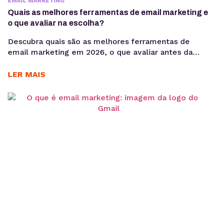
EMAIL MARKETING
Quais as melhores ferramentas de email marketing e
o que avaliar na escolha?
Descubra quais são as melhores ferramentas de
email marketing em 2026, o que avaliar antes da
escolha e quais soluções fazem mais sentido para
campanhas, automação e disparos de email.
LER MAIS
Escolher entre as melhores ferramentas de email
marketing nem sempre é simples. A decisão
depende de fatores como volume de envios, tipo de
comunicação, necessidade...