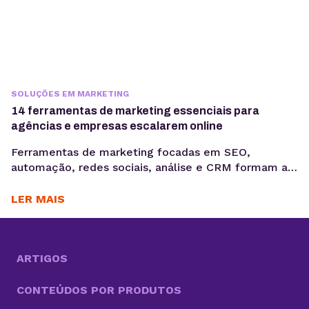
SOLUÇÕES EM MARKETING
14 ferramentas de marketing essenciais para
agências e empresas escalarem online
Ferramentas de marketing focadas em SEO,
automação, redes sociais, análise e CRM formam a
base de uma operação digital estruturada. Quando
bem combinadas, permitem escalar aquisição,
LER MAIS
melhorar conversão e otimizar o relacionamento
com clientes. Para quem gerencia uma agência ou
quer expandir o portfólio de serviços, entender
quais ferramentas de marketing realmente fazem
ARTIGOS
diferença é...
CONTEÚDOS POR PRODUTOS