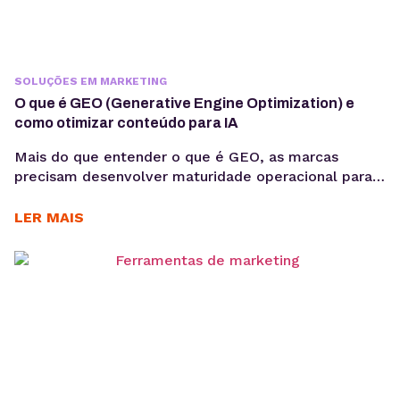
SOLUÇÕES EM MARKETING
O que é GEO (Generative Engine Optimization) e
como otimizar conteúdo para IA
Mais do que entender o que é GEO, as marcas
precisam desenvolver maturidade operacional para
atuar nesse novo cenário: produção orientada à
intenção, consistência temática e conteúdos
LER MAIS
estruturados para interpretação por modelos de IA,
sem comprometer a experiência humana. A forma
como os usuários acessam informação está
passando por uma mudança estrutural. Interfaces
baseadas em...