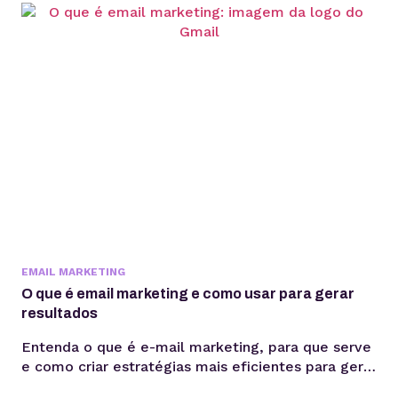
escalabilidade. Criar um agente de IA vai além de
escolher um modelo de linguagem ou escrever
prompts. Em produção, fatores como integração
com sistemas, gerenciamento de contexto,
observabilidade, custos computacionais...
EMAIL MARKETING
O que é email marketing e como usar para gerar
resultados
Entenda o que é e-mail marketing, para que serve
e como criar estratégias mais eficientes para gerar
relacionamento, vendas e retenção sem depender