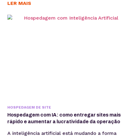
exclusivamente de mídia paga ou algoritmos. Se a
LER MAIS
aquisição de clientes está cada vez mais cara e a
dependência de mídia paga aumenta, construir um
canal próprio de relacionamento deixou de ser...
HOSPEDAGEM DE SITE
Hospedagem com IA: como entregar sites mais
rápido e aumentar a lucratividade da operação
A inteligência artificial está mudando a forma