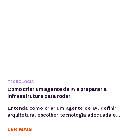
TECNOLOGIA
Como criar um agente de IA e preparar a
infraestrutura para rodar
Entenda como criar um agente de IA, definir
arquitetura, escolher tecnologia adequada e
preparar infraestrutura para execução em
produção, considerando integrações,
LER MAIS
observabilidade, custos operacionais e