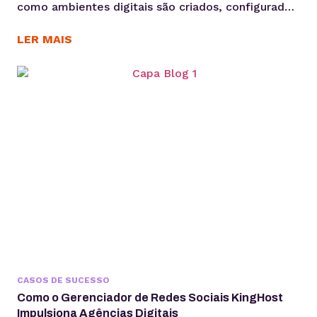
como ambientes digitais são criados, configurados
e administrados. Mais do que acelerar tarefas, ela
automatiza processos e gera mais produtividade
LER MAIS
para os times. Criar sites pode ser uma operação
lucrativa — até o momento em que o tempo gasto
entre briefing, produção e publicação começa a
comprometer margem,...
CASOS DE SUCESSO
Como o Gerenciador de Redes Sociais KingHost
Impulsiona Agências Digitais