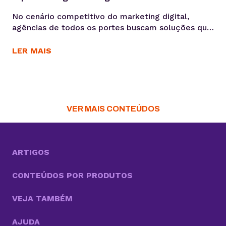
No cenário competitivo do marketing digital,
agências de todos os portes buscam soluções que
otimizem seus processos, garantam a eficiência e
entreguem resultados consistentes aos seus
LER MAIS
clientes. Para Daniele Alves, social media e
fundadora da agência Daniele Alves | Marketing
Digital, o Gerenciador de Redes Sociais KingHost
tem sido um parceiro essencial desde 2019,
permitindo...
VER MAIS CONTEÚDOS
ARTIGOS
CONTEÚDOS POR PRODUTOS
VEJA TAMBÉM
AJUDA