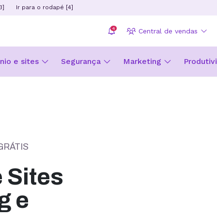
3]
Ir para o rodapé [4]
4
Central de vendas
io e sites
Segurança
Marketing
Produtiv
GRÁTIS
Sites
g e