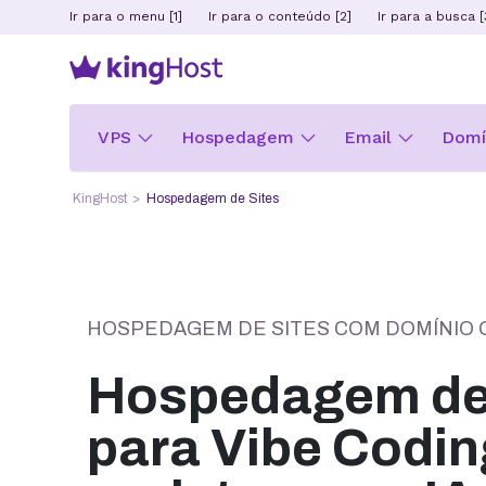
Ir para o menu [1]
Ir para o conteúdo [2]
Ir para a busca [
VPS
Hospedagem
Email
Domín
KingHost
Hospedagem de Sites
HOSPEDAGEM DE SITES COM DOMÍNIO 
Hospedagem de 
para Vibe Codin