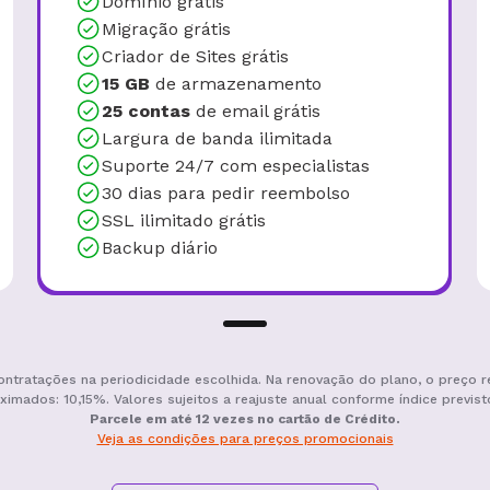
Domínio grátis
Migração grátis
Criador de Sites grátis
15 GB
de armazenamento
25 contas
de email grátis
Largura de banda ilimitada
Suporte 24/7 com especialistas
30 dias para pedir reembolso
SSL ilimitado grátis
Backup diário
ontratações na periodicidade escolhida. Na renovação do plano, o preço r
ximados: 10,15%. Valores sujeitos a reajuste anual conforme índice previst
Parcele em até 12 vezes no cartão de Crédito.
Veja as condições para preços promocionais