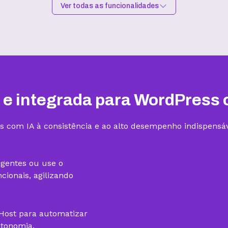
Ver todas as funcionalidades
Hospedagem I
Hospedagem II
R$
9,99
/mês
R$
15,99
/mês
Contratar
Contratar
 e integrada para WordPress 
s com IA à consistência e ao alto desempenho indispensáv
1 site
3 sites
igentes ou use o
ionais, agilizando
gHost para automatizar
utonomia.