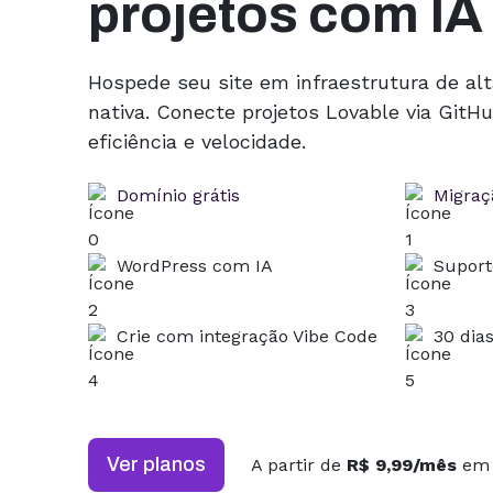
projetos com IA
Hospede seu site em infraestrutura de al
nativa. Conecte projetos Lovable via Git
eficiência e velocidade.
Domínio grátis
Migraçã
WordPress com IA
Suport
Crie com integração Vibe Code
30 dia
Ver planos
A partir de
R$ 9,99/mês
em 