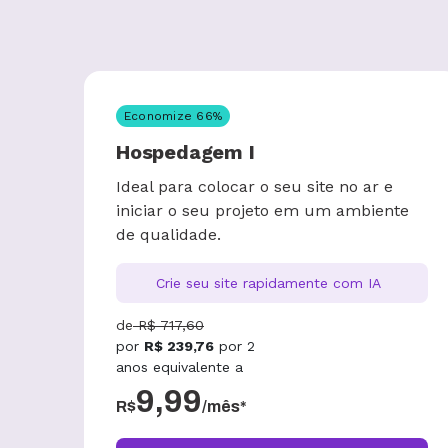
Economize
66
%
Hospedagem I
Ideal para colocar o seu site no ar e
iniciar o seu projeto em um ambiente
de qualidade.
Crie seu site rapidamente com IA
de
R$
717,60
por
R$
239,76
por
2
anos
equivalente a
9,99
R$
/mês*