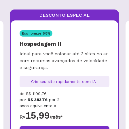
DESCONTO ESPECIAL
Economize
68
%
Hospedagem II
Ideal para você colocar até 3 sites no ar
com recursos avançados de velocidade
e segurança.
Crie seu site rapidamente com IA
de
R$
1199,76
por
R$
383,76
por
2
anos
equivalente a
15,99
R$
/mês*