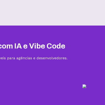
Hospedagem III
R$
19,99
/mês
Contratar
com IA e Vibe Code
eis para agências e desenvolvedores.
5 sites