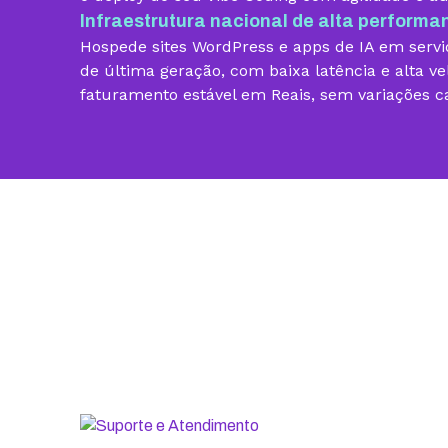
Infraestrutura nacional de alta performa
Vibe Coding
Hospede sites WordPress e apps de IA em servid
Criador de Sites grátis
de última geração, com baixa latência e alta ve
faturamento estável em Reais, sem variações c
Armazenamento
Contas de email grátis
Largura de banda ilimitada
Suporte 24/7 com especialistas
30 dias para pedir reembolso
SSL ilimitado grátis
Backup diário
Segurança